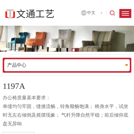
中文
产品中心
1197A
办公椅质量基本要求：
单缝均匀牢固，缝倏流畅，转角顺畅饱满； 椅身水平，试坐
时无左右倾倒及摇摆现象； 气杆升降自然平稳；前后倾仰底
盘无异响